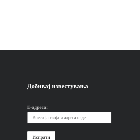
Добивај известувања
Е-адреса: