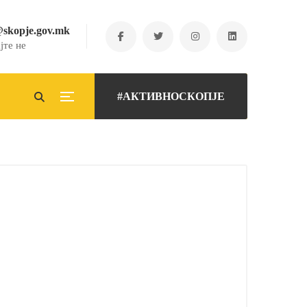
@skopje.gov.mk
јте не
#АКТИВНОСКОПЈЕ