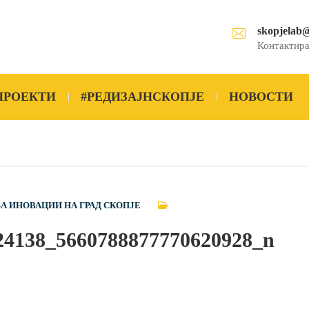
skopjelab
Контактира
ПРОЕКТИ
#РЕДИЗАЈНСКОПЈЕ
НОВОСТИ
ЗА ИНОВАЦИИ НА ГРАД СКОПЈЕ
24138_5660788877770620928_n