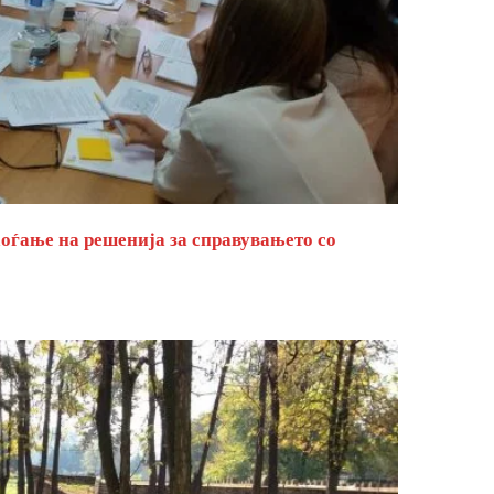
оѓање на решенија за справувањето со