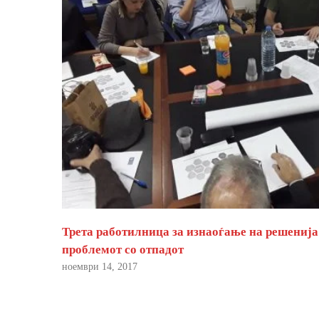
Трета работилница за изнаоѓање на решенија
проблемот со отпадот
ноември 14, 2017