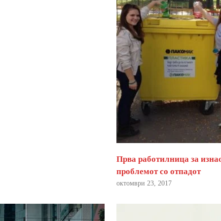
Прва работилница за изна
проблемот со отпадот
октомври 23, 2017