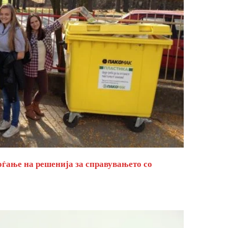
оѓање на решенија за справувањето со