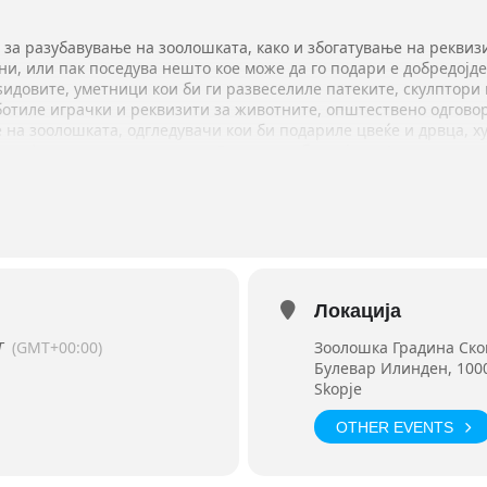
 за разубавување на зоолошката, како и збогатување на реквиз
тни, или пак поседува нешто кое може да го подари е добредојд
ѕидовите, уметници кои би ги развеселиле патеките, скулптори
ботиле играчки и реквизити за животните, општествено одгово
 на зоолошката, одгледувачи кои би подариле цвеќе и дрвца, х
и кафези за мали животни… Сите сте добредојдени!
лошка градина Скопје. Затоа што е наша, заедничка на сите!
секој кој ќе придонесе за новиот имиџ на Зоолошка ќе добие та
копје.
и идеи за изработка на enrichment, има илјадници на Pinterest
нирате, јавете се на 070/688-014
и и некој ваш пријател ќе сака да се вклучи во кампањата
Локација
T
(GMT+00:00)
Зоолошка Градина Ско
Булевар Илинден, 1000
Skopje
OTHER EVENTS