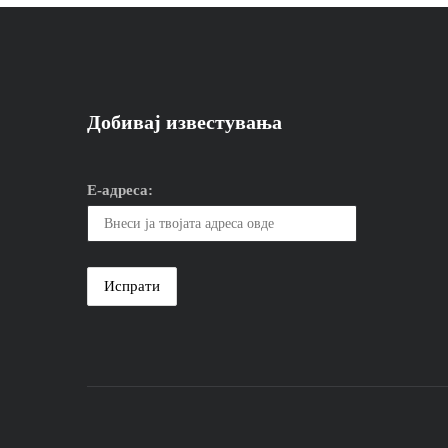
Добивај известувања
Е-адреса: