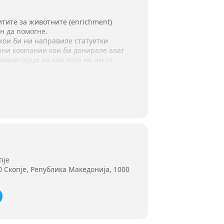
итите за животните (enrichment)
ен да помогне.
 кои би ни направиле статуетки
рни компании кои би донирале алат
уманитарци на кои веќе не им се
бличка со своето име на ѕидот на
пје
 Скопје, Република Македонија, 1000