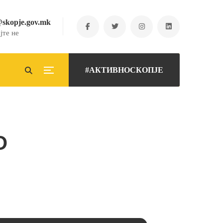
@skopje.gov.mk
јте не
#АКТИВНОСКОПЈЕ
О