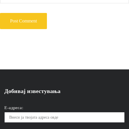
Добивај известувања
Е-адреса: