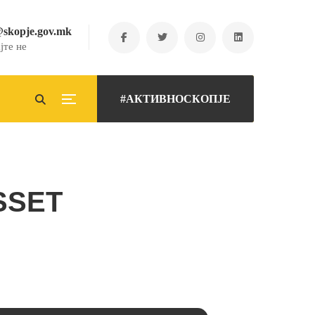
@skopje.gov.mk
јте не
#АКТИВНОСКОПЈЕ
SSET