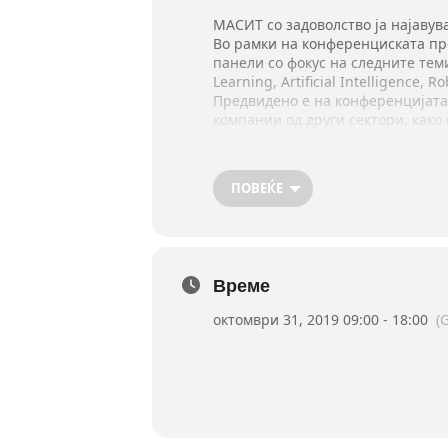
МАСИТ со задоволство ја најавува
Во рамки на конференциската п
панели со фокус на следните теми:
Learning, Artificial Intelligence, R
Предвидено е на конференцијата
компании од други сектори, како
меѓународна дипломатска заедни
Датум: 31.10.2019
Локација: Хотел Мериот, Скопје
ПОВЕЌЕ
За повеќе детали за конференциј
Доколку имате проблем со достап
https://docs.google.com/forms/d
Бидете дел на еден од најголеми
Време
октомври 31, 2019 09:00 - 18:00
(