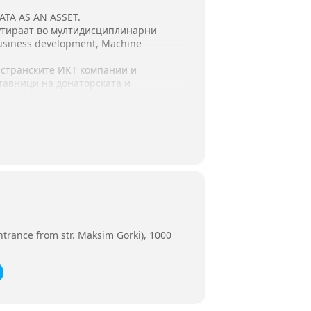
DATA AS AN ASSET.
утираат во мултидисциплинарни
 Business development, Machine
 странските ИКТ компании и
тавници на донаторската и
ат ИКТ кадар, медиуми и други.
seeita.org.
oogle форма:
_requested=true
trance from str. Maksim Gorki), 1000