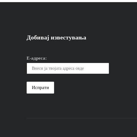
Добивај известувања
Е-адреса: