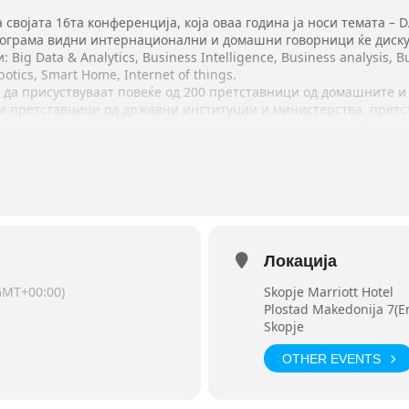
 својата 16та конференција, која оваа година ја носи темата – 
рограма видни интернационални и домашни говорници ќе диск
 Big Data & Analytics, Business Intelligence, Business analysis,
obotics, Smart Home, Internet of things.
 да присуствуваат повеќе од 200 претставници од домашните и
 и претставници од државни институции и министерства, претс
ца, професори и претставници на универзитетите кои образува
ата и регистрација на Вашите влезници посетете ја
http://www.
ност на веб страната можете да се регистрирате на следната G
/1pLf-VntcGm9e4u2KchC1r0QMFDAqx9-i68UuS46R4Ho/viewform?edit
те ИКТ настани во државата и регионот!
Локација
GMT+00:00)
Skopje Marriott Hotel
Plostad Makedonija 7(En
Skopje
OTHER EVENTS