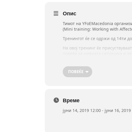
Опис
Тимот на
YFoEMacedonia
организи
(
Mini training: Working with Affe
Тренингот ќе се одржи од 14ти д
На овој тренинг ќе присуствуваат
повеќе за нивната ситуација и а
„На тренингот ќе зборуваме за 
мобилизација, алатки за организ
ПОВЕЌЕ
вредности и визии. Сесиите ќе б
Тренингот ќе се одвива на англи
Сите заинтересирани можат да а
(2-ри) јуни.
Време
Од YFoEMacedonia објаснуваат д
на
yfoemacedonia@gmail.com
.
јуни 14, 2019 12:00 - јуни 16, 2019