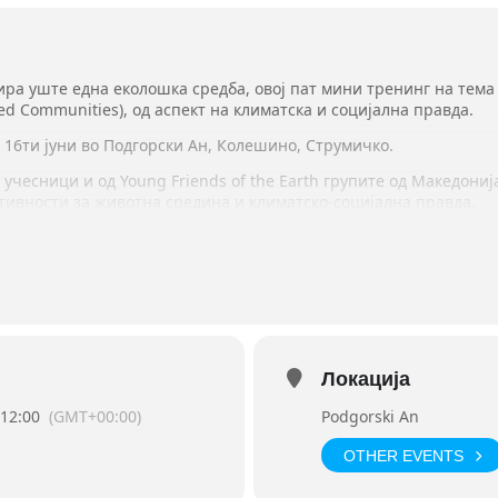
ра уште една еколошка средба, овој пат мини тренинг на тема
cted Communities
), од аспект на климатска и социјална правда.
о 16ти јуни во Подгорски Ан, Колешино, Струмичко.
 учесници и од Young Friends of the Earth групите од Македониј
ктивности за животна средина и климатско-социјална правда.
градење на интерсекционално движење и интерсекционален прис
ирање со локални загрозени заедници, како и методологии за 
идат водени од тренери, а ќе има простор и за учесниците да 
ски јазик поради што потребно е солидно познавање на истиот
плицираат на следниот линк:
https://youngfoemacedonia.
typefo
Локација
ека било какви прашања можат да им бидат упатени преку
Фејсб
 12:00
(GMT+00:00)
Podgorski An
OTHER EVENTS