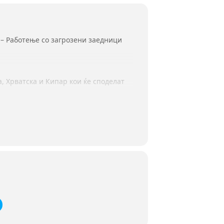
 – Работење со загрозени заедници
а, Хрватска и Кипар кои ќе споделат
тап, стратегии за организација и
комуникација на заедничките
споделат нивни знаења и вештини.
“, информираат организаторите.
rm.com/to/D7SPS0
, најдоцна до недела
ук страната
или