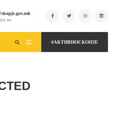
@skopje.gov.mk
јте не
#АКТИВНОСКОПЈЕ
ECTED