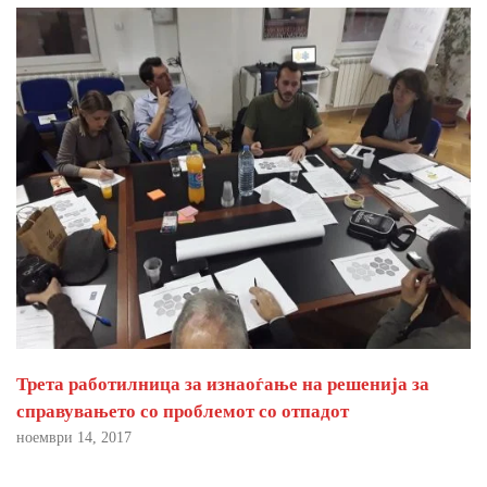
Трета работилница за изнаоѓање на решенија за
справувањето со проблемот со отпадот
ноември 14, 2017