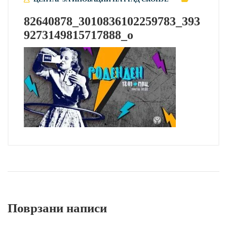
82640878_3010836102259783_393
9273149815717888_o
Поврзани написи