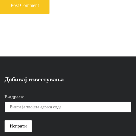
Добивај известувања
Е-адреса: