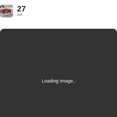
27
ЈУЛ