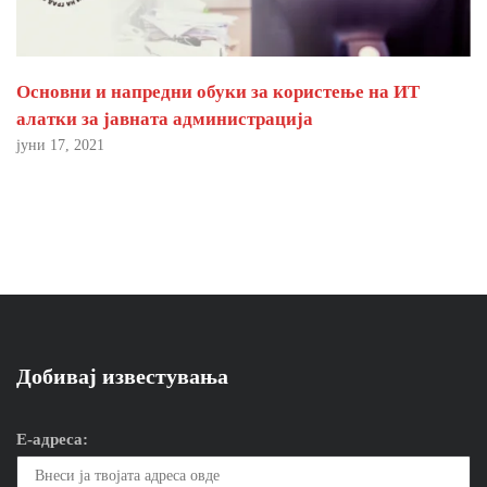
Основни и напредни обуки за користење на ИТ
алатки за јавната администрација
јуни 17, 2021
Добивај известувања
Е-адреса: