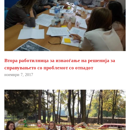
Втора работилница за изнаоѓање на решенија за
справувањето со проблемот со отпадот
ноември 7, 2017