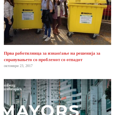
Прва работилница за изнаоѓање на решенија за
справувањето со проблемот со отпадот
октомври 23, 2017