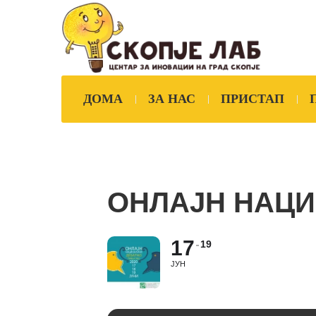
ДОМА
ЗА НАС
ПРИСТАП
ОНЛАЈН НАЦИ
17
19
ЈУН