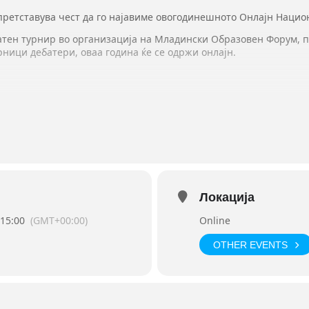
 претставува чест да го најавиме овогодинешното Онлајн Нацио
атен турнир во организација на Младински Образовен Форум, п
рници дебатери, оваа година ќе се одржи онлајн.
rmat
але и финале
******************************
 wealth inequality, THBT the working class should reject any enviro
******************************
Бујароски, Бисера Самарџиева, Весела Трајкоска, Соња Митиќ;
Локација
ogle.com/document/d/1TQe_5nCzDuSdg__NNTaQ9cLoSRyhE1ejtWTOv
HtBxa4Dcs_CYBpnw7h2-j8rDy26j3gon7Gb7EI
 15:00
(GMT+00:00)
Online
 турнирот, пополнете ја апликацијата најдоцна до 7 јуни.
OTHER EVENTS
forms.gle/6W9PfHV1rTno4nao9
orms.gle/6MCqonGAiJvRuhR49