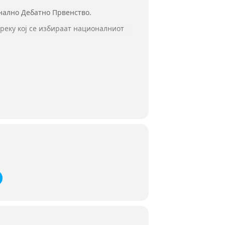
нално Дебатно Првенство.
реку кој се избираат националниот
nmental policy that lowers their
B8ZO3Q/edit?