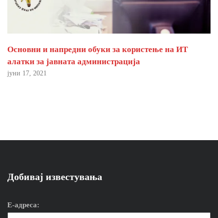
Основни и напредни обуки за користење на ИТ
алатки за јавната администрација
јуни 17, 2021
Добивај известувања
Е-адреса: