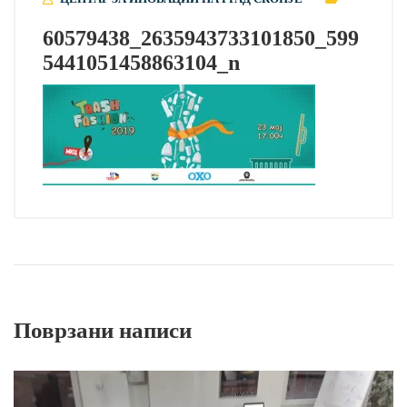
60579438_2635943733101850_599
5441051458863104_n
Поврзани написи