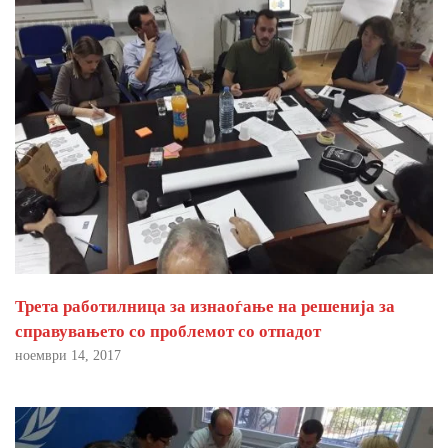
Трета работилница за изнаоѓање на решенија за
справувањето со проблемот со отпадот
ноември 14, 2017