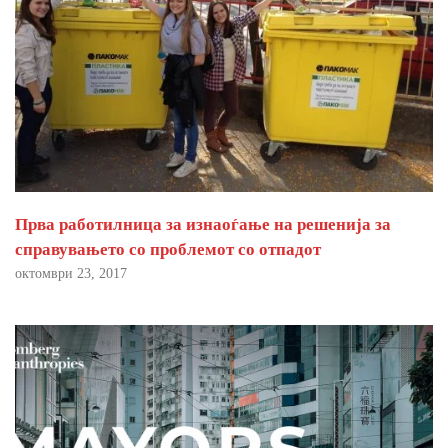
Прва работилница за изнаоѓање на решенија за
справувањето со проблемот со отпадот
октомври 23, 2017