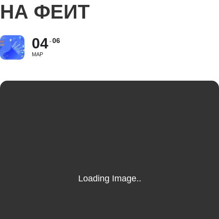
НА ФЕИТ
04
06
МАР