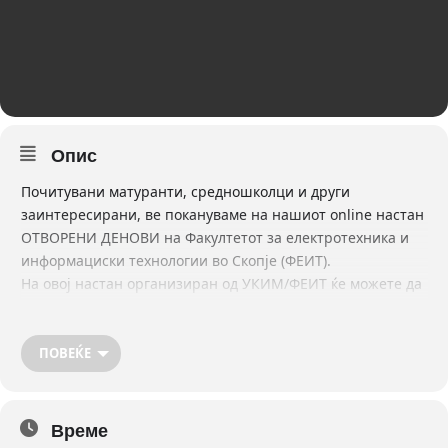
Опис
Почитувани матуранти, средношколци и други
заинтересирани, ве покануваме на нашиот online настан
ОТВОРЕНИ ДЕНОВИ на Факултетот за електротехника и
информациски технологии во Скопје (ФЕИТ).
На овој настан организиран од УКИМ/ФЕИТ ќе можете да
се информирате за седумте студиски програми на прв
циклус – додипломски студии и постапно ќе ви се
образложи начинот и условите за конкурирање, односно
ПОВЕЌЕ
за запишување на ФЕИТ. Ќе ви се претстават тековните
студенти со своите успешни проекти, а исто така ќе
можете да стапите во контакт со веќе успешни ФЕИТ
Време
дипломци и магистранти кои со вас ќе ја споделат