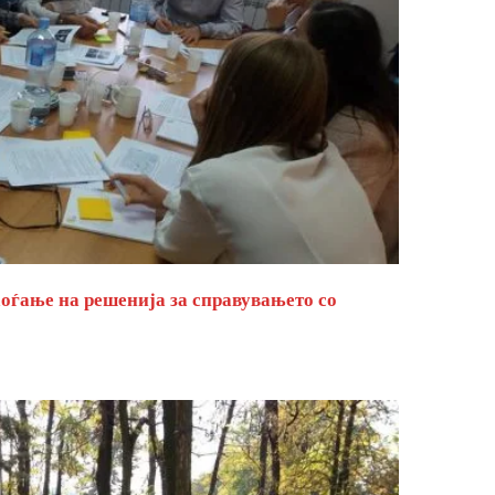
оѓање на решенија за справувањето со