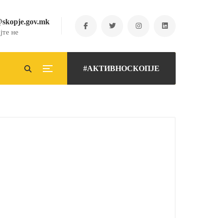
@skopje.gov.mk
јте не
#АКТИВНОСКОПЈЕ