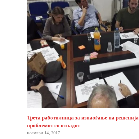
Трета работилница за изнаоѓање на решенија
проблемот со отпадот
ноември 14, 2017