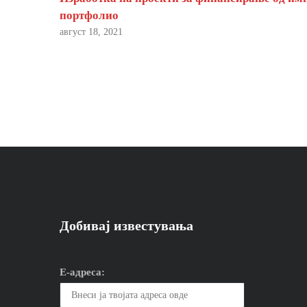
портфолио
август 18, 2021
Добивај известувања
Е-адреса: