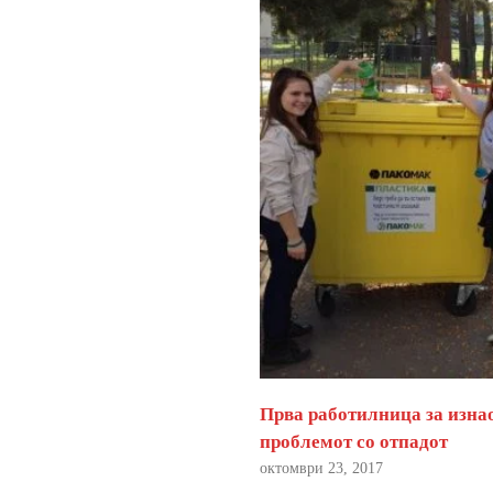
Прва работилница за изна
проблемот со отпадот
октомври 23, 2017