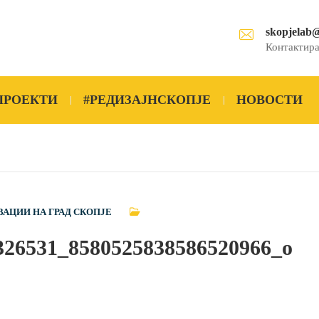
skopjelab
Контактира
ПРОЕКТИ
#РЕДИЗАЈНСКОПЈЕ
НОВОСТИ
ВАЦИИ НА ГРАД СКОПЈЕ
326531_8580525838586520966_o