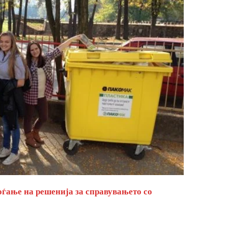
оѓање на решенија за справувањето со