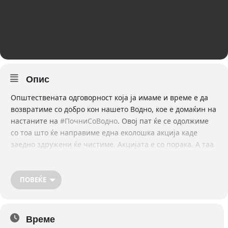
Опис
Oпштествената одговорност која ја имаме и време е да
возвратиме со добро кон нашето Водно, кое е домаќин на
настаните на
#ПочниСоВодно
. Овој пат ќе се одолжиме
со тоа што ќе направиме една еколошка акција каде
заедно здружени ќе чистиме. Акцијата е со порака. А таа
гласи “Чисти патеки за нас”.
Еколошката акција ќе се одвива во тимови.
Тимот на “Аllga San” – ќе има патека од средно Водно кон
ПОВЕЌЕ
врвот.
Тимот на “Public Room” – ќе има друга патека која ќе води
кон врвот на Водно.
Време
Тимот на Град Скопје – предводен од Сања ќе чисти по