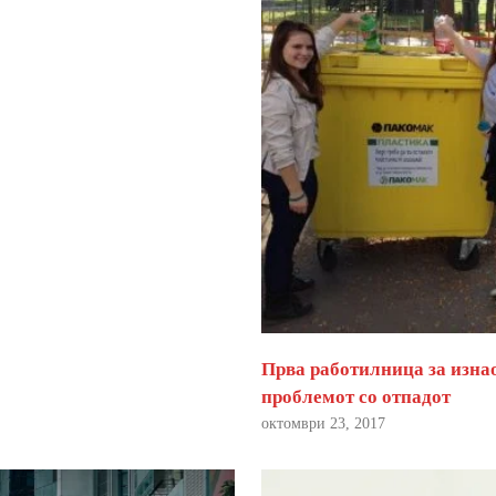
Прва работилница за изна
проблемот со отпадот
октомври 23, 2017