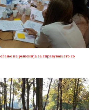
оѓање на решенија за справувањето со