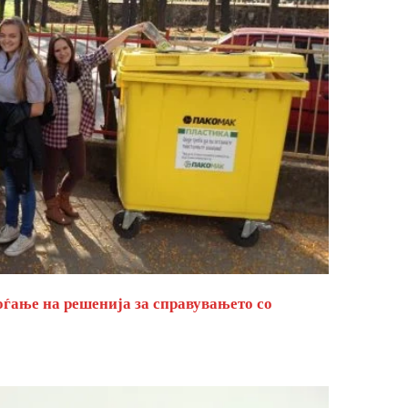
оѓање на решенија за справувањето со