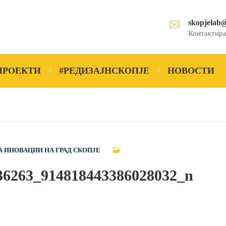
skopjelab
Контактира
ПРОЕКТИ
#РЕДИЗАЈНСКОПЈЕ
НОВОСТИ
А ИНОВАЦИИ НА ГРАД СКОПЈЕ
36263_914818443386028032_n