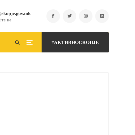
@skopje.gov.mk
јте не
#АКТИВНОСКОПЈЕ