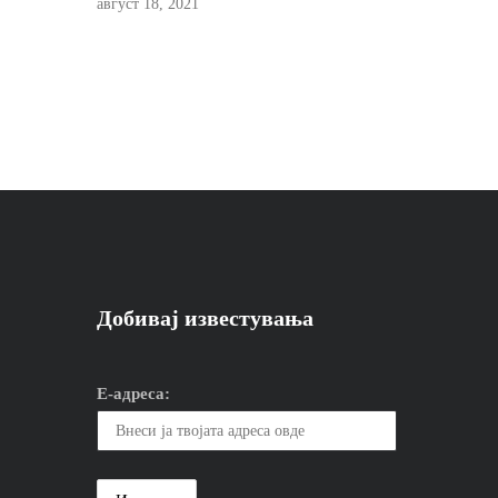
август 18, 2021
Добивај известувања
Е-адреса: