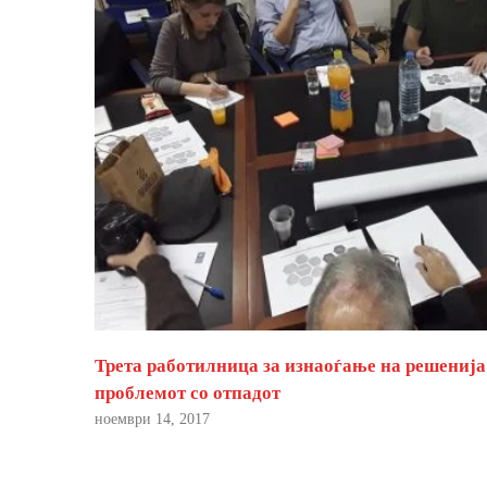
Трета работилница за изнаоѓање на решенија
проблемот со отпадот
ноември 14, 2017