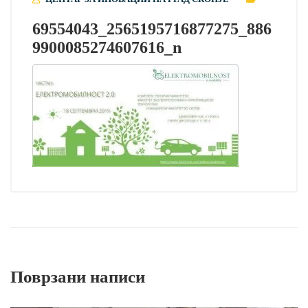
69554043_2565195716877275_886
9900085274607616_n
Поврзани написи