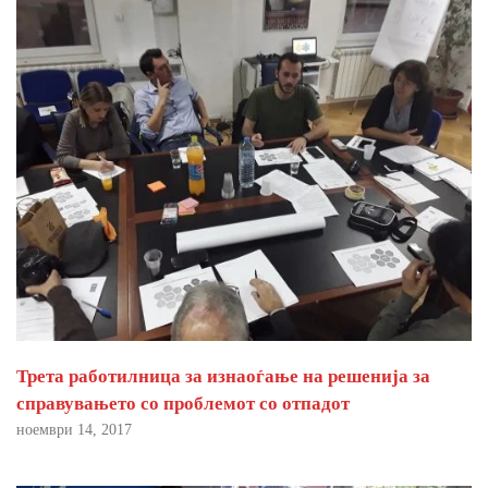
Трета работилница за изнаоѓање на решенија за
справувањето со проблемот со отпадот
ноември 14, 2017