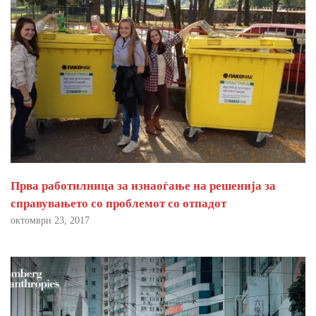
Прва работилница за изнаоѓање на решенија за
справувањето со проблемот со отпадот
октомври 23, 2017