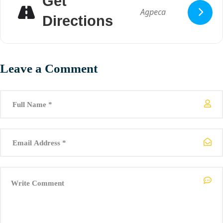
Get
Со своето осмо издание, ПРВО ПА ЖЕНСКО започнува
посветено да ја реализира својата зелена агенда и преку
Directions
конкретни акции да го промовира прашањето за заштита на
животната средина, кое е несомнено и феминистичко прашање.
Визуелното решение за осмото издание на фестивалот, ни го
подари интердисциплинарната уметница и архитектка Тамара
Забазноска/Tam Ryn, на што сме ѝ особено благодарни.
Leave a Comment
Осмото издание на Прво па женско е поддржано од:
Програмата на Креативна Европа на Европската Комисија/
Creative Europe
,
Министерство за култура / Ministria e Kulturës
,
FRIDA | The Young Feminist Fund
и
Град Скопје
.
Нашите соработници, некои од нив со нас и од првото издание
на фестивалот се:
Младински Културен Центар
,
Iskra
Tourbooking
,
MOT theatre festival
,
Музеј на современата
уметност Скопје / Museum of Contemporary Art Skopje
,
PrivatePrint
,
Od nula do nula – Од нула до нула
и
Period. The
Menstrual Movement Skopje
.
*******
Програма
17.08.2020 – понеделник
21:00 МКЦ галерија – Изложба: Ничии прагови конкретно –