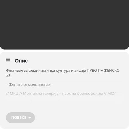
Опис
Фестивал за феминистичка култура и акција ПРВО ПА ЖЕНСКО
#8
– Жените се малцинство –
// МКЦ // Монтажна галерија – парк на франкофонија // МСУ
Оваа година, фестивалот за феминистичка култура и акција
ПРВО ПА ЖЕНСКО застанува цврсто зад транспарентот: Жените
се малцинство. Со ваквото политичко позиционирање имаме за
ПОВЕЌЕ
цел да го преиспитаме значењето на терминот „малцинство“,
свесно одбегнувајќи ја неговата национална, доминантна
претпоставеност. Сакаме да посочиме дека во значењето на