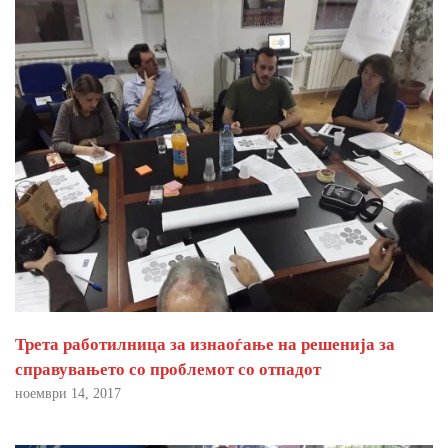
Трета работилница за изнаоѓање на решенија за
справувањето со проблемот со отпадот
ноември 14, 2017