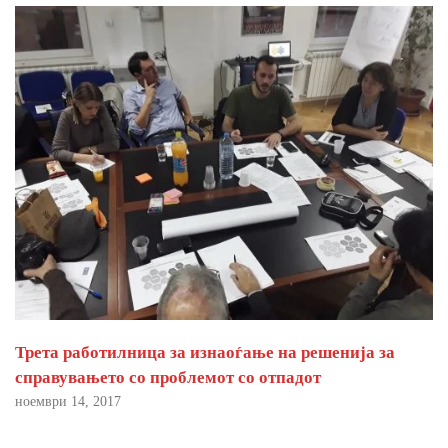
Трета работилница за изнаоѓање на решенија за
справувањето со проблемот со отпадот
ноември 14, 2017