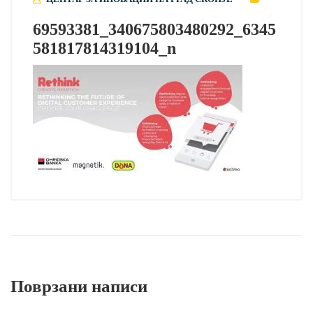
69593381_340675803480292_6345
581817814319104_n
Поврзани написи