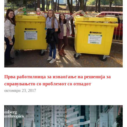
Прва работилница за изнаоѓање на решенија за
справувањето со проблемот со отпадот
октомври 23, 2017