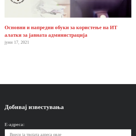
Основни и напредни обуки за користење на ИТ
алатки за јавната администрација
јуни 17, 2021
Добивај известувања
Е-адреса: