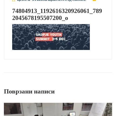
74804913_1192616320926061_789
2045678195507200_o
Поврзани написи