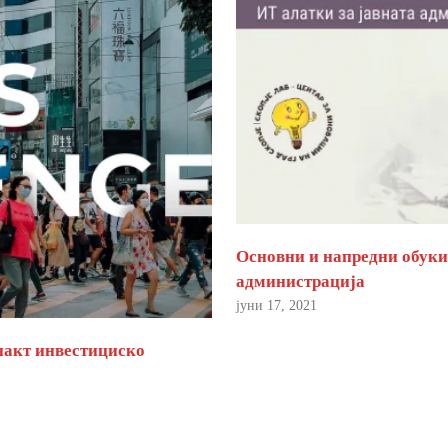
Основни и напредни обуки 
администрација
јуни 17, 2021
пакт инвестициско