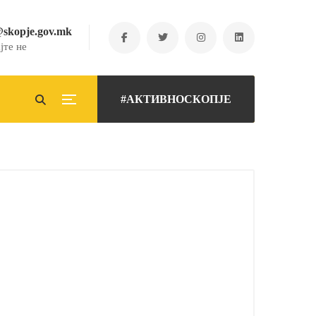
@skopje.gov.mk
јте не
#АКТИВНОСКОПЈЕ