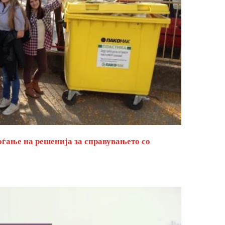
оѓање на решенија за справувањето со