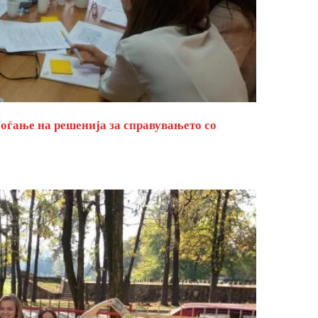
оѓање на решенија за справувањето со