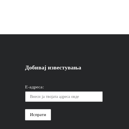
Добивај известувања
Е-адреса: