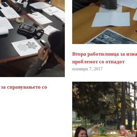
Втора работилница за изна
проблемот со отпадот
ноември 7, 2017
 за справувањето со