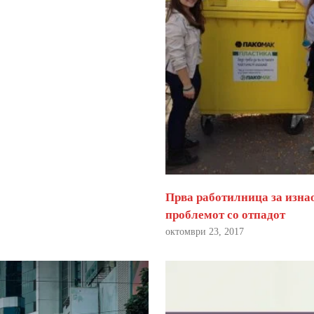
Прва работилница за изна
проблемот со отпадот
октомври 23, 2017