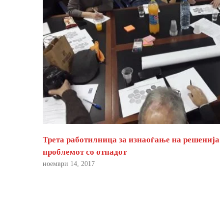
Трета работилница за изнаоѓање на решенија
проблемот со отпадот
ноември 14, 2017