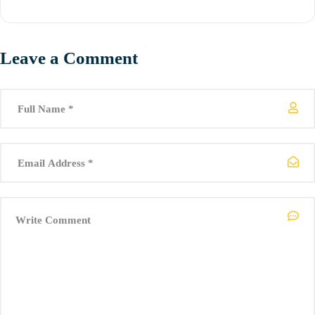
Како да учествувам на Startup Weekend Skopje?
Едноставно, одиш на
https://www.eventbrite.com/e/techstars-
startup-weekend-skopje-1119-tickets-63910223198
, ја одбираш
твојата категорија и купуваш карта онлајн.
Leave a Comment
Што е вклучено во картата?
Буквално се што ќе ти биде потребно за да имаш продуктивен и
исполнет викенд:
– 7 оброци за време на викендот, доручек, ручек, мезе, вечера…
– чај, кафе, сок, па и пиво…
– сите потребни материјали за работа (маркери, пенкала,
тефтерче…)
– интересен welcome package *што има во него останува тајна
– за networking, да не ни правиме муабет, ќе запознаеш 100
нови луѓе, па можеби еден од нив е твојот иден бизнис партнер.