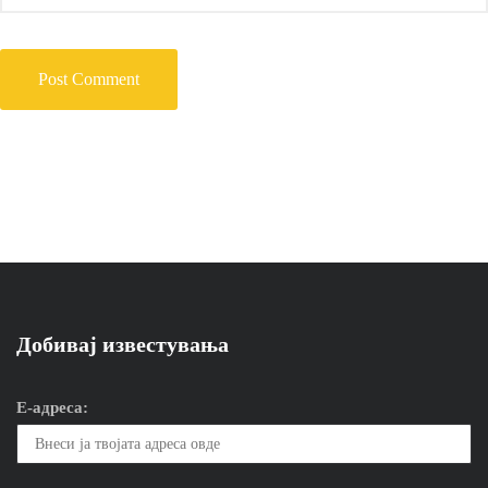
Добивај известувања
Е-адреса: