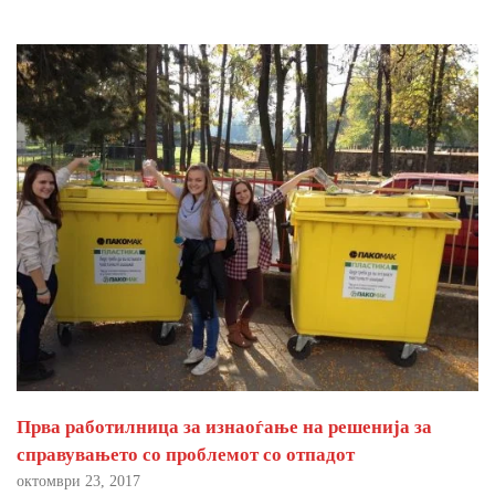
Прва работилница за изнаоѓање на решенија за
справувањето со проблемот со отпадот
октомври 23, 2017