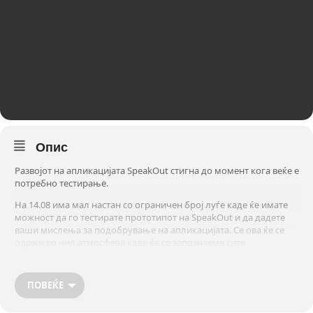
Опис
Развојот на апликацијата SpeakOut стигна до момент кога веќе e
потребно тестирање.
На 14.08 има мал настан со ограничен број луѓе каде ќе имате
можност да го тестирате прототипот на SpeakOut и да дадете
ваши мислења за подобрување на апликацијата. Се ова ќе се
одржи во чил атмосфера каде ќе се запознаеме сите.
За SpeakOut:
ПОВЕЌЕ
SpeakOut е платформа основана во 2019 и во моментот е во
процес на доработка за официјален lanuch. Нашиот мотив е да
ги зближиме младите во Македонија и дополнително да ги