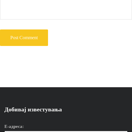
Добивај известувања
Е-адреса: