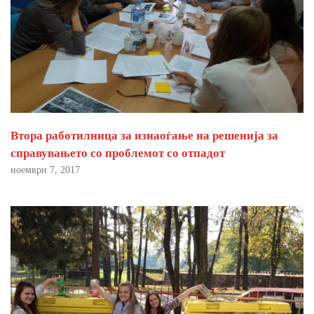
Втора работилница за изнаоѓање на решенија за
справувањето со проблемот со отпадот
ноември 7, 2017