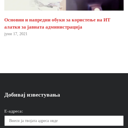
Основни и напредни обуки за користење на ИТ
алатки за јавната администрација
јуни 17, 2021
Добивај известувања
Е-адреса: