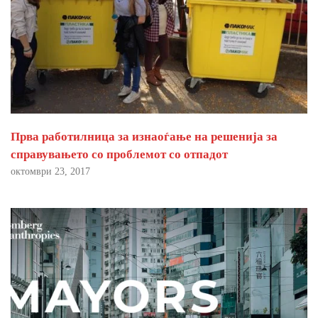
Прва работилница за изнаоѓање на решенија за
справувањето со проблемот со отпадот
октомври 23, 2017