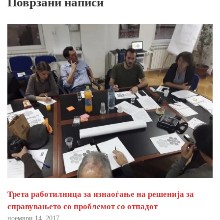
Поврзани написи
Трета работилница за изнаоѓање на решенија за
справувањето со проблемот со отпадот
ноември 14, 2017