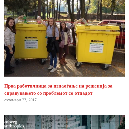
Прва работилница за изнаоѓање на решенија за
справувањето со проблемот со отпадот
октомври 23, 2017