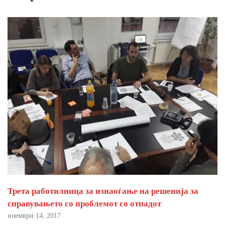
Трета работилница за изнаоѓање на решенија за
справувањето со проблемот со отпадот
ноември 14, 2017