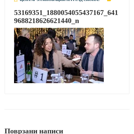
53169351_1880054055437167_641
9688218626621440_n
Поврзани написи