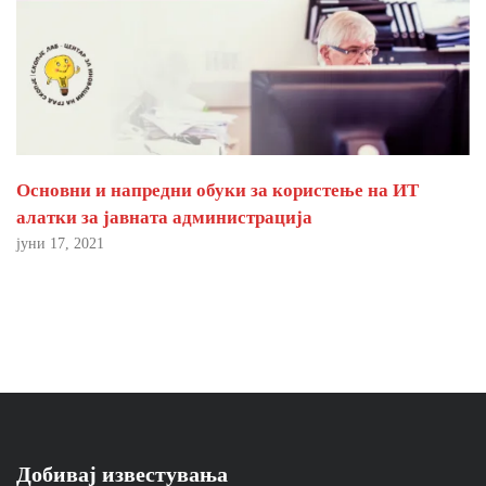
Основни и напредни обуки за користење на ИТ
алатки за јавната администрација
јуни 17, 2021
Добивај известувања