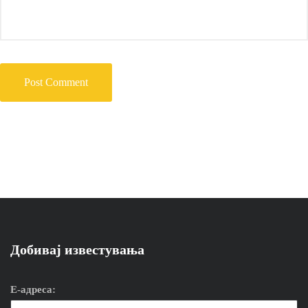
Добивај известувања
Е-адреса: