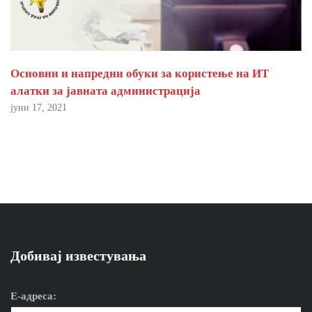
Основни и напредни обуки за користење на ИТ
алатки за јавната администрација
јуни 17, 2021
Добивај известувања
Е-адреса: