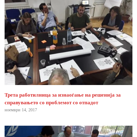
Трета работилница за изнаоѓање на решенија за
справувањето со проблемот со отпадот
ноември 14, 2017