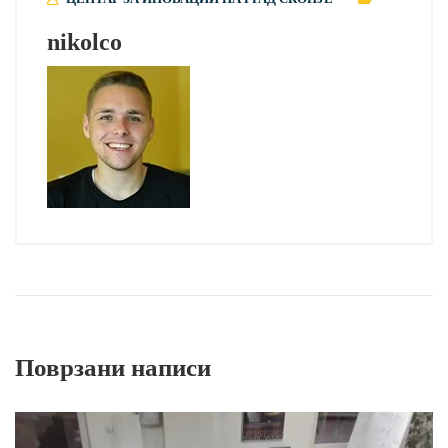
nikolco
Поврзани написи