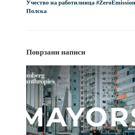
Учество на работилница #ZeroEmissio
Полска
Поврзани написи