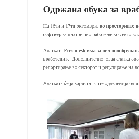
Одржана обука за враб
На 16ти и 17ти октомври,
во просториите на
софтвер
за внатрешно работење во секторот
Алатката
Freshdesk има за цел подобрувањ
вработените. Дополнително, оваа алатка ово
репортирање во секторот и регулирање на в
Алатката ќе ја користат сите одделенија од 