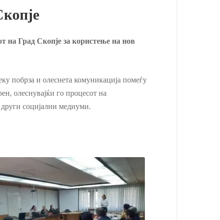
Скопје
от на Град Скопје за користење на нов
ку побрза и олеснета комуникација помеѓу
ен, олеснувајќи го процесот на
 други социјални медиуми.