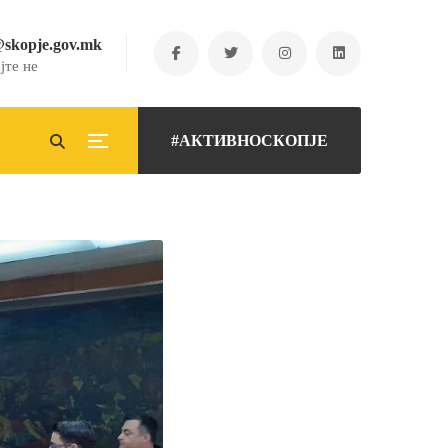
@skopje.gov.mk
јте не
#АКТИВНОСКОПЈЕ