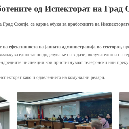
отените од Испекторат на Град 
 Град Скопје, се одржа обука за вработените на Инспекторат
.
е на ефективноста на јавната администрација во секторот,
пре
жможува едноставно доделување на задачи, вклучително и на тер
ондредните инспекции кои пристигнуваат телефонски или преку
инспекторат како и одделението на комунални редари.