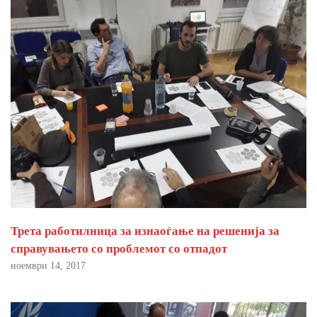
Трета работилница за изнаоѓање на решенија за
справувањето со проблемот со отпадот
ноември 14, 2017