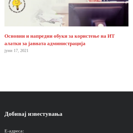
Основни и напредни обуки за користење на ИТ
алатки за јавната администрација
јуни 17, 2021
Добивај известувања
Е-адреса: