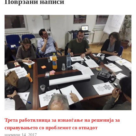
Поврзани написи
Трета работилница за изнаоѓање на решенија за
справувањето со проблемот со отпадот
ноември 14, 2017