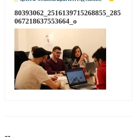
80393062_2516139715268855_285
067218637553664_o