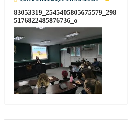
83053319_2545405805675579_298
5176822485876736_o