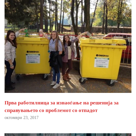
Прва работилница за изнаоѓање на решенија за
справувањето со проблемот со отпадот
октомври 23, 2017