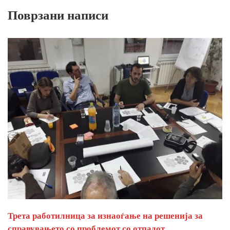
Поврзани написи
Трета работилница за изнаоѓање на решенија за
справувањето со проблемот со отпадот