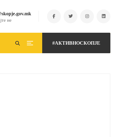
@skopje.gov.mk
јте не
#АКТИВНОСКОПЈЕ