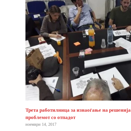
Трета работилница за изнаоѓање на решенија
проблемот со отпадот
ноември 14, 2017