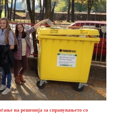
оѓање на решенија за справувањето со