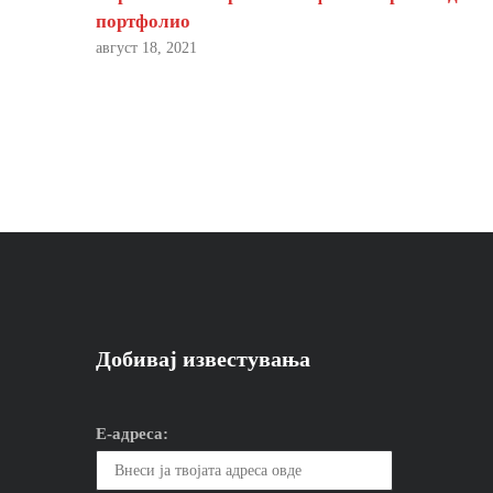
портфолио
август 18, 2021
Добивај известувања
Е-адреса: