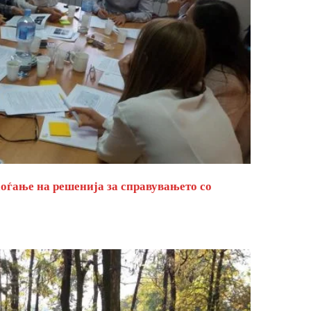
оѓање на решенија за справувањето со