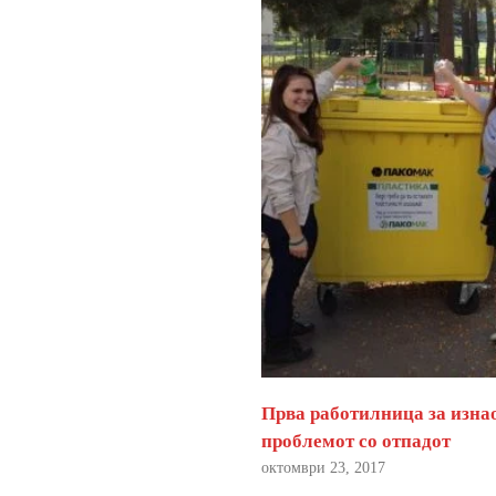
Прва работилница за изна
проблемот со отпадот
октомври 23, 2017