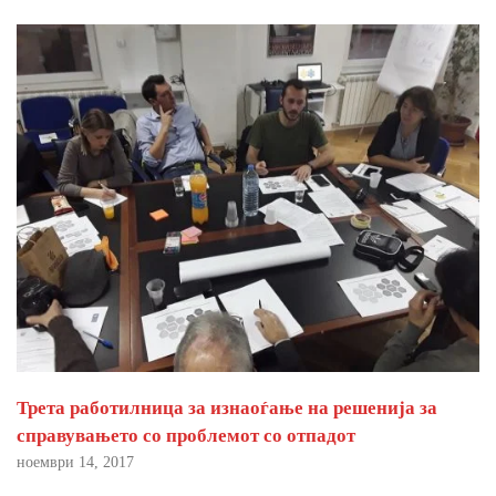
Трета работилница за изнаоѓање на решенија за
справувањето со проблемот со отпадот
ноември 14, 2017