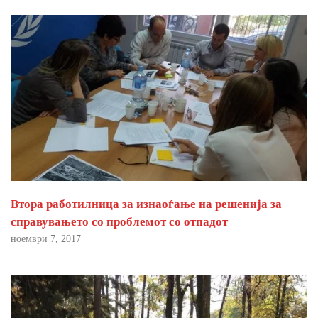
Втора работилница за изнаоѓање на решенија за
справувањето со проблемот со отпадот
ноември 7, 2017