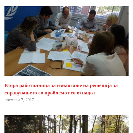
Втора работилница за изнаоѓање на решенија за
справувањето со проблемот со отпадот
ноември 7, 2017