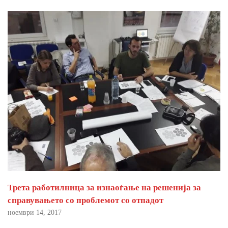
Трета работилница за изнаоѓање на решенија за
справувањето со проблемот со отпадот
ноември 14, 2017