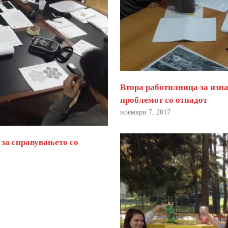
Втора работилница за изна
проблемот со отпадот
ноември 7, 2017
 за справувањето со