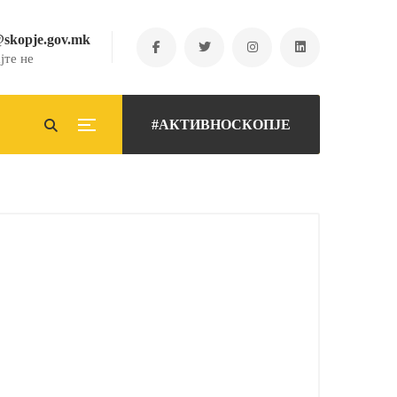
@skopje.gov.mk
јте не
#АКТИВНОСКОПЈЕ