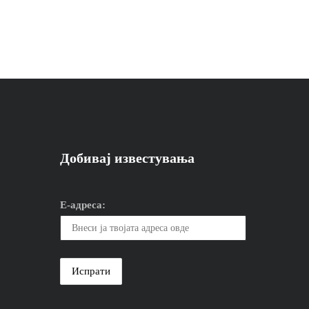
Добивај известувања
Е-адреса: