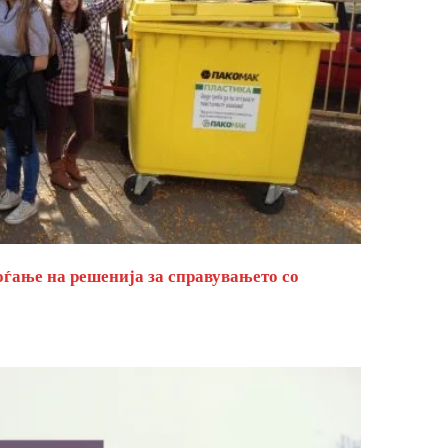
оѓање на решенија за справувањето со