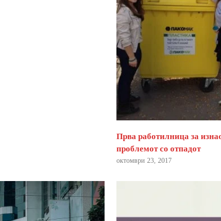
Прва работилница за изна
проблемот со отпадот
октомври 23, 2017