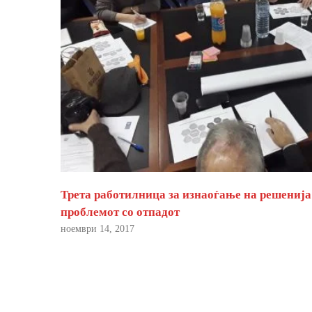
Трета работилница за изнаоѓање на решенија
проблемот со отпадот
ноември 14, 2017