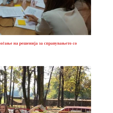
оѓање на решенија за справувањето со