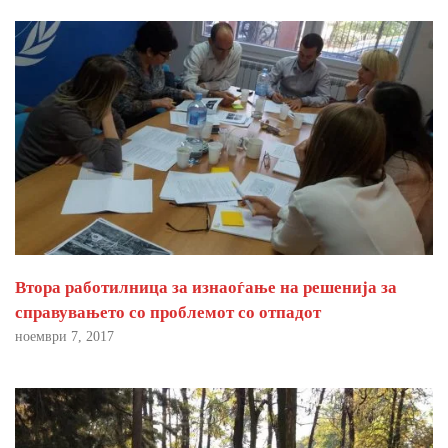
Втора работилница за изнаоѓање на решенија за
справувањето со проблемот со отпадот
ноември 7, 2017