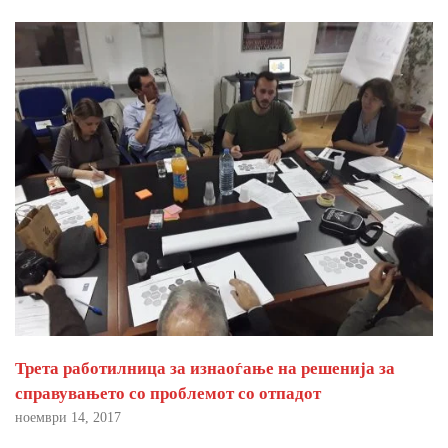
Трета работилница за изнаоѓање на решенија за
справувањето со проблемот со отпадот
ноември 14, 2017