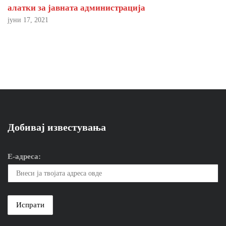
алатки за јавната администрација
јуни 17, 2021
Добивај известувања
Е-адреса: