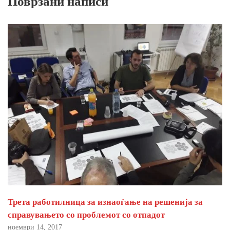
Поврзани написи
Трета работилница за изнаоѓање на решенија за
справувањето со проблемот со отпадот
ноември 14, 2017