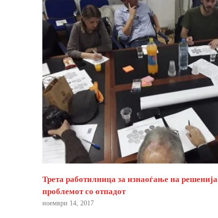
Трета работилница за изнаоѓање на решенија
проблемот со отпадот
ноември 14, 2017