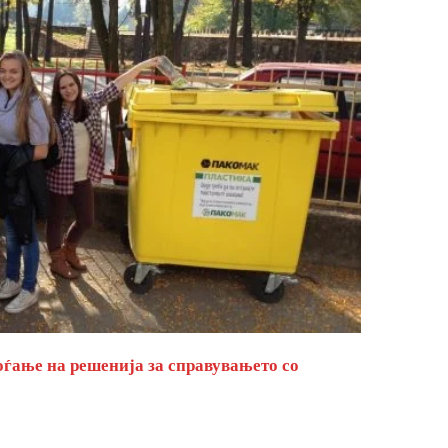
оѓање на решенија за справувањето со