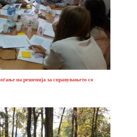
оѓање на решенија за справувањето со