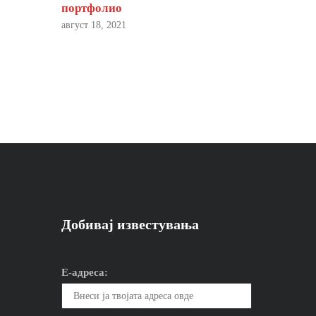
портфолио
август 18, 2021
Добивај известувања
Е-адреса: