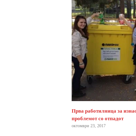
Прва работилница за изна
проблемот со отпадот
октомври 23, 2017