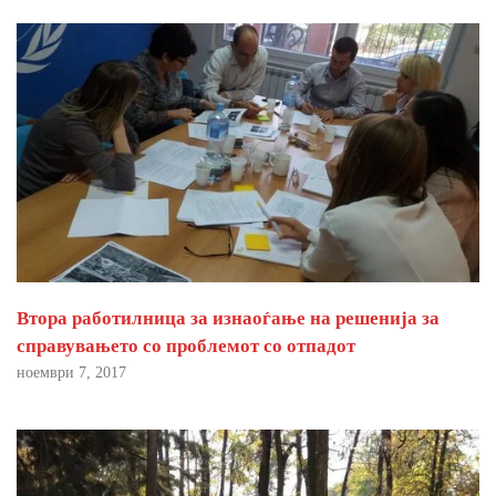
Втора работилница за изнаоѓање на решенија за
справувањето со проблемот со отпадот
ноември 7, 2017