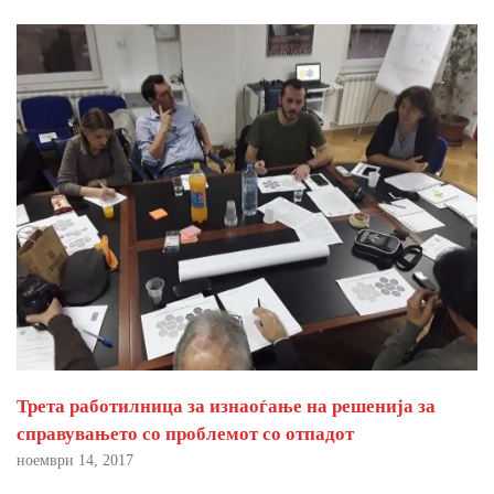
Трета работилница за изнаоѓање на решенија за
справувањето со проблемот со отпадот
ноември 14, 2017