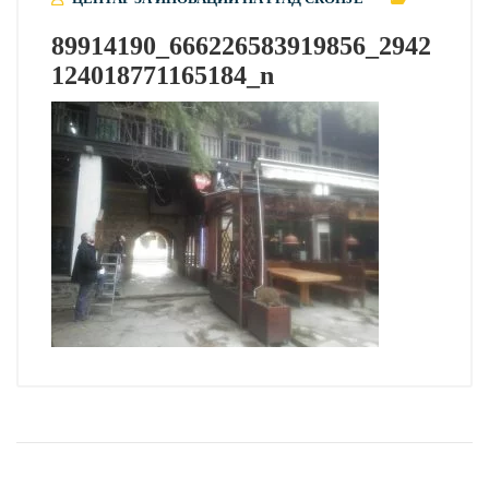
89914190_666226583919856_2942
124018771165184_n