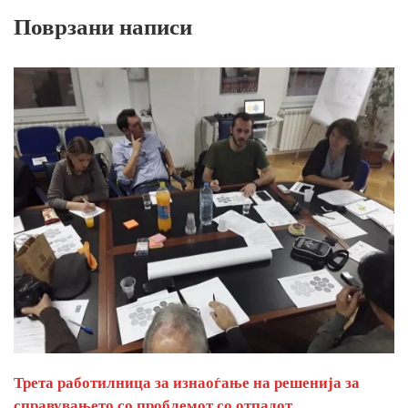
Поврзани написи
Трета работилница за изнаоѓање на решенија за
справувањето со проблемот со отпадот