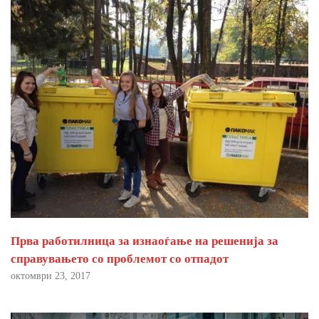
Прва работилница за изнаоѓање на решенија за
справувањето со проблемот со отпадот
октомври 23, 2017