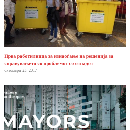
Прва работилница за изнаоѓање на решенија за
справувањето со проблемот со отпадот
октомври 23, 2017