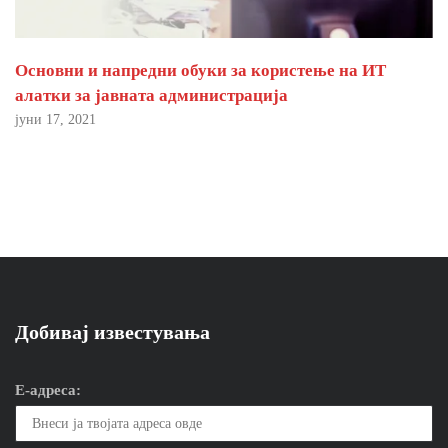
Основни и напредни обуки за користење на ИТ
алатки за јавната администрација
јуни 17, 2021
Добивај известувања
Е-адреса: