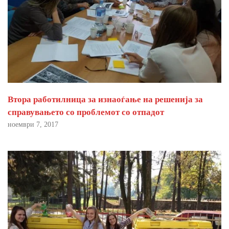
Втора работилница за изнаоѓање на решенија за
справувањето со проблемот со отпадот
ноември 7, 2017