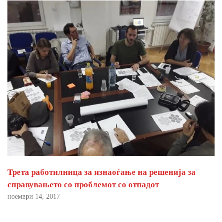
Трета работилница за изнаоѓање на решенија за
справувањето со проблемот со отпадот
ноември 14, 2017