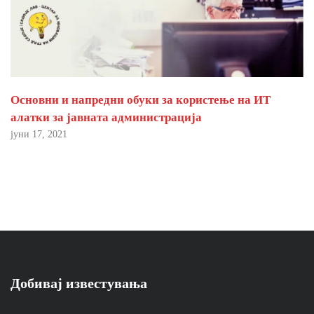
Основни и напредни обуки за користење на ИТ
алатки за јавната администрација
јуни 17, 2021
Добивај известувања