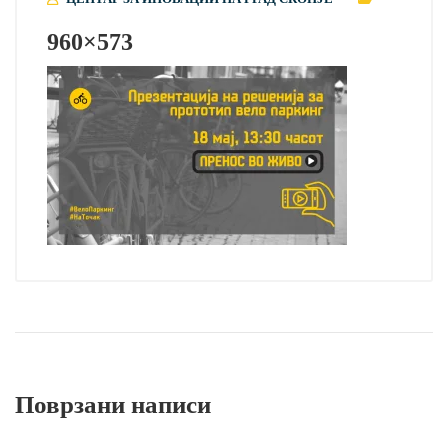
960×573
Поврзани написи