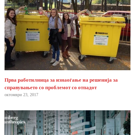
Прва работилница за изнаоѓање на решенија за
справувањето со проблемот со отпадот
октомври 23, 2017