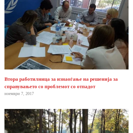
Втора работилница за изнаоѓање на решенија за
справувањето со проблемот со отпадот
ноември 7, 2017