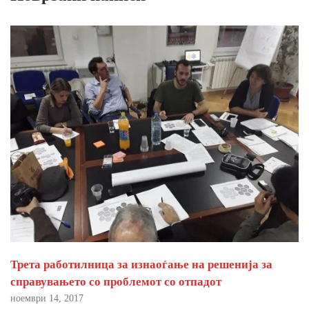
Трета работилница за изнаоѓање на решенија за
справувањето со проблемот со отпадот
ноември 14, 2017