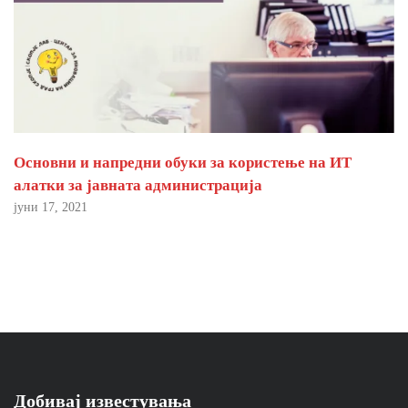
Основни и напредни обуки за користење на ИТ
алатки за јавната администрација
јуни 17, 2021
Добивај известувања