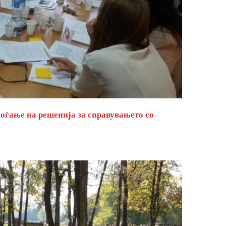
оѓање на решенија за справувањето со