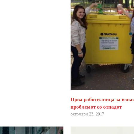
Прва работилница за изна
проблемот со отпадот
октомври 23, 2017