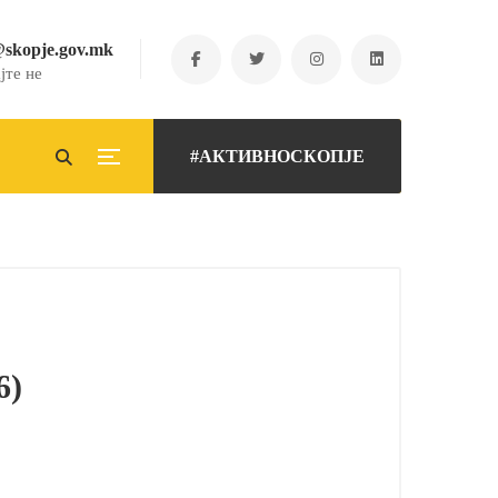
@skopje.gov.mk
јте не
#АКТИВНОСКОПЈЕ
6)