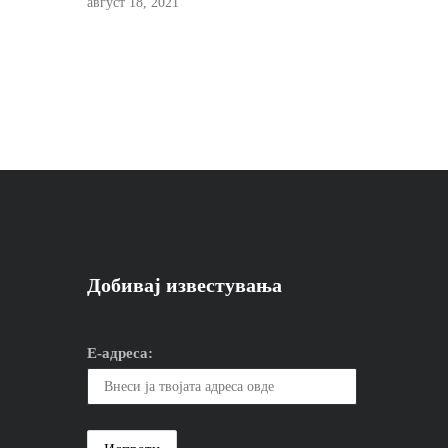
август 18, 2021
Добивај известувања
Е-адреса: