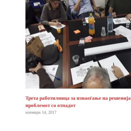
Трета работилница за изнаоѓање на решенија
проблемот со отпадот
ноември 14, 2017