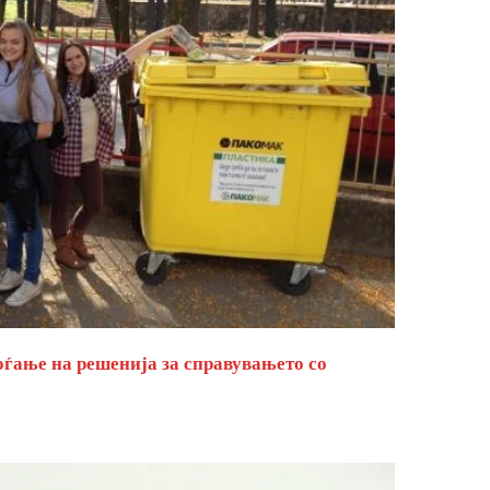
оѓање на решенија за справувањето со