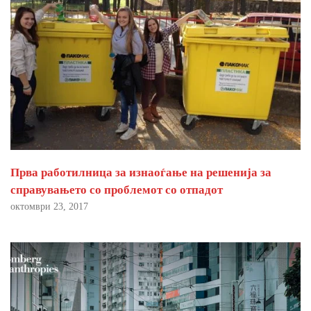
Прва работилница за изнаоѓање на решенија за
справувањето со проблемот со отпадот
октомври 23, 2017