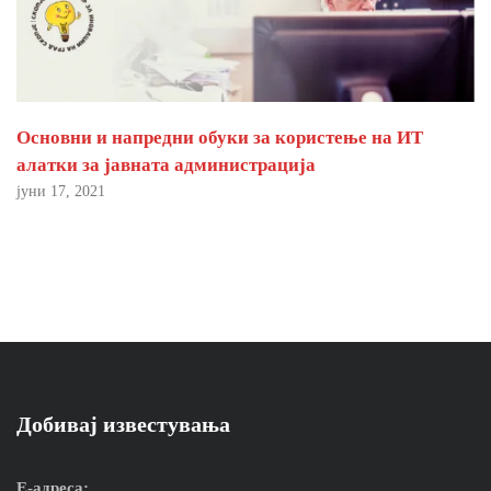
Основни и напредни обуки за користење на ИТ
алатки за јавната администрација
јуни 17, 2021
Добивај известувања
Е-адреса: