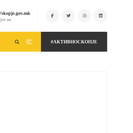
@skopje.gov.mk
јте не
#АКТИВНОСКОПЈЕ