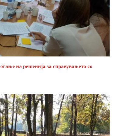
оѓање на решенија за справувањето со