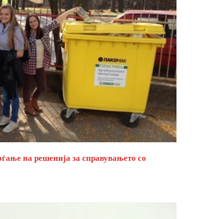
оѓање на решенија за справувањето со