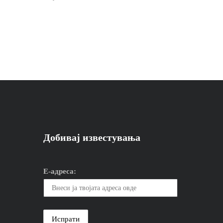
Добивај известувања
Е-адреса: