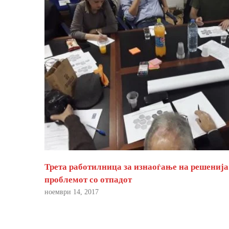
Трета работилница за изнаоѓање на решенија
проблемот со отпадот
ноември 14, 2017