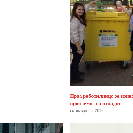
Прва работилница за изна
проблемот со отпадот
октомври 23, 2017