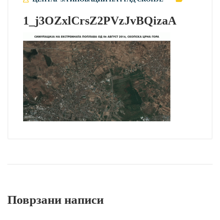
1_j3OZxlCrsZ2PVzJvBQizaA
Поврзани написи