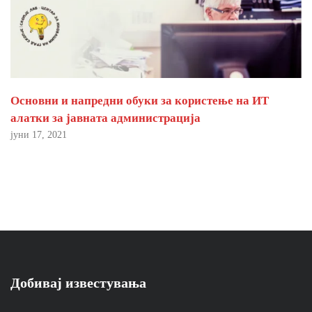
Основни и напредни обуки за користење на ИТ
алатки за јавната администрација
јуни 17, 2021
Добивај известувања