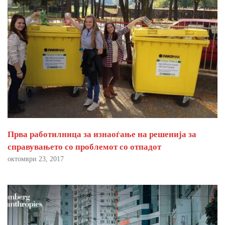
Прва работилница за изнаоѓање на решенија за
справувањето со проблемот со отпадот
октомври 23, 2017