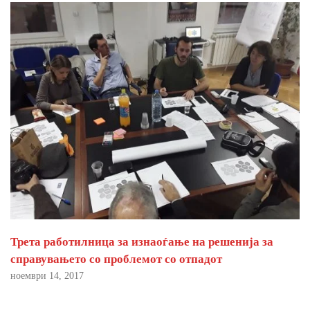
Трета работилница за изнаоѓање на решенија за
справувањето со проблемот со отпадот
ноември 14, 2017