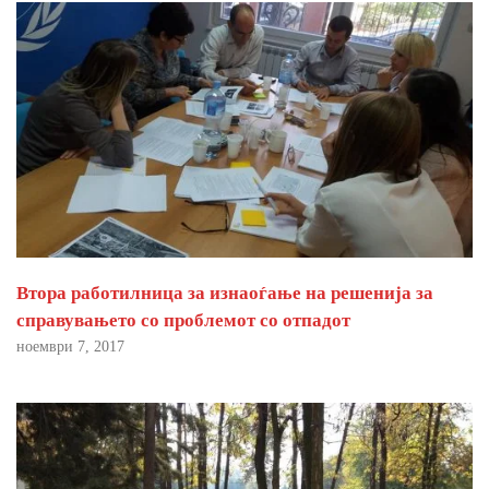
Втора работилница за изнаоѓање на решенија за
справувањето со проблемот со отпадот
ноември 7, 2017