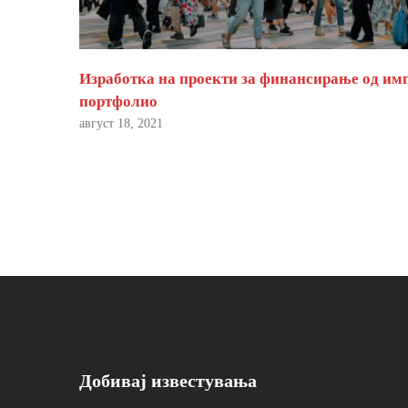
Изработка на проекти за финансирање од им
портфолио
август 18, 2021
Добивај известувања