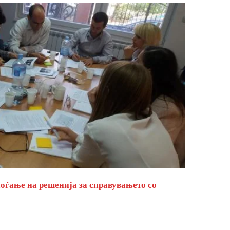
оѓање на решенија за справувањето со