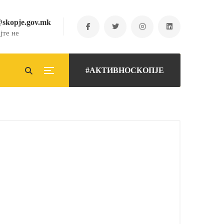
@skopje.gov.mk
јте не
#АКТИВНОСКОПЈЕ