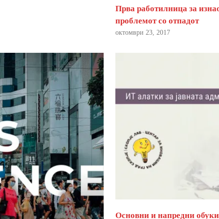
Прва работилница за изна
проблемот со отпадот
октомври 23, 2017
Основни и напредни обуки 