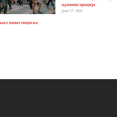
администрација
јуни 17, 2021
пакт инвестициско