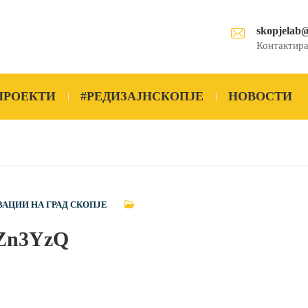
skopjelab
Контактира
ПРОЕКТИ
#РЕДИЗАЈНСКОПЈЕ
НОВОСТИ
ВАЦИИ НА ГРАД СКОПЈЕ
Zn3YzQ